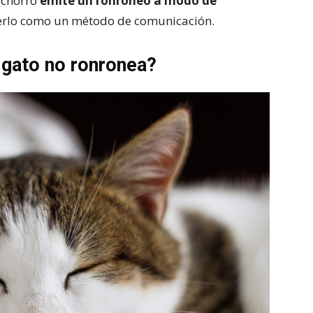
achorro
emite un ronroneo a modo de
rlo como un método de comunicación.
 gato no ronronea?