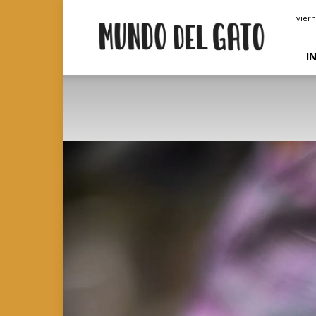
Mundo
viern
del
Gato
|
I
Solo
hablamos
de
gatos