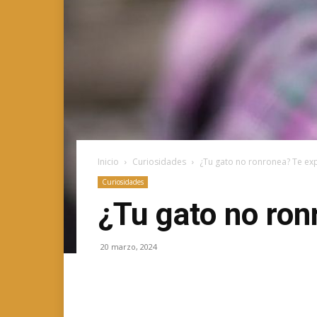
Inicio
Curiosidades
¿Tu gato no ronronea? Te ex
Curiosidades
¿Tu gato no ron
20 marzo, 2024