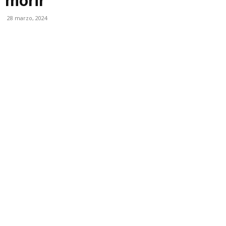
morir
28 marzo, 2024