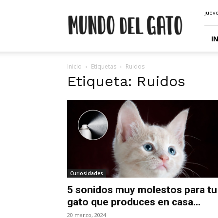
Mundo
jueve
del
Gato
|
I
Solo
hablamos
Inicio
Etiquetas
Ruidos
de
Etiqueta: Ruidos
gatos
Curiosidades
5 sonidos muy molestos para tu
gato que produces en casa...
20 marzo, 2024