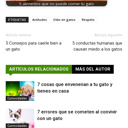
5 alimentos que no puede comer tu gato
ETIQUETAS
Actitudes
Odio en gatos
Respeto
Artículo anterior
Artículo siguiente
5 Consejos para caerle bien a
5 conductas humanas que
un gato
causan miedo a los gatos
ARTÍCULOS RELACIONADOS
MÁS DEL AUTOR
7 cosas que envenenan a tu gato y
tienes en casa
Curiosidades
7 errores que se cometen al convivir
con un gato
Curiosidades